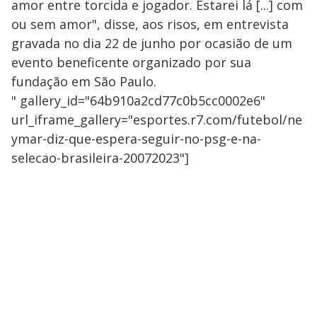
amor entre torcida e jogador. Estarei lá [...] com
ou sem amor", disse, aos risos, em entrevista
gravada no dia 22 de junho por ocasião de um
evento beneficente organizado por sua
fundação em São Paulo.
" gallery_id="64b910a2cd77c0b5cc0002e6"
url_iframe_gallery="esportes.r7.com/futebol/ne
ymar-diz-que-espera-seguir-no-psg-e-na-
selecao-brasileira-20072023"]