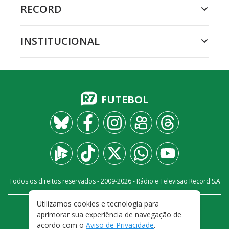
RECORD
INSTITUCIONAL
FUTEBOL
Todos os direitos reservados - 2009-
2026
- Rádio e Televisão Record S.A
Utilizamos cookies e tecnologia para
CARREIRA
FALE CONOSCO
PRIVACIDADE
aprimorar sua experiência de navegação de
TERMOS E CONDIÇÕES DE USO
acordo com o
Aviso de Privacidade
.