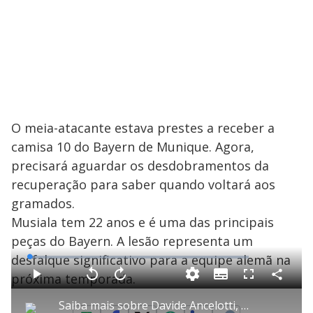
O meia-atacante estava prestes a receber a
camisa 10 do Bayern de Munique. Agora,
precisará aguardar os desdobramentos da
recuperação para saber quando voltará aos
gramados.
Musiala tem 22 anos e é uma das principais
peças do Bayern. A lesão representa um
desfalque significativo para a equipe alemã na
L
o
a
próxima temporada.
S
d
u
C
P
V
A
P
F
e
b
o
l
o
v
u
d
t
m
a
l
a
l
:
Saiba mais sobre Davide Ancelotti, filho do técnico da seleção, e novo comandante do Botafogo
i
p
y
t
n
l
2
t
a