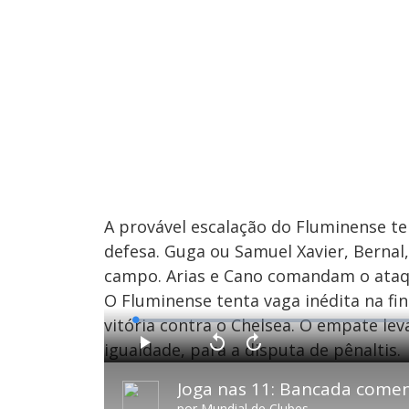
A provável escalação do Fluminense tem
defesa. Guga ou Samuel Xavier, Berna
campo. Arias e Cano comandam o ataq
O Fluminense tenta vaga inédita na fin
vitória contra o Chelsea. O empate le
L
o
a
igualdade, para a disputa de pênaltis.
d
P
V
A
e
l
o
v
d
a
l
a
:
y
t
n
0
a
ç
.
r
a
1
por
Mundial de Clubes