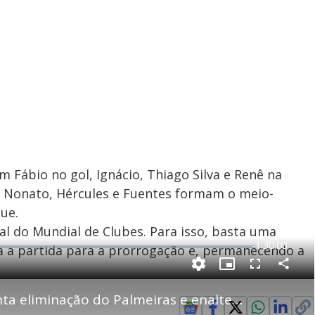
 Fábio no gol, Ignácio, Thiago Silva e Renê na
l, Nonato, Hércules e Fuentes formam o meio-
ue.
al do Mundial de Clubes. Para isso, basta uma
R
-
1:30:03
va a partida para a prorrogação e, permanecendo a
e
P
C
P
F
m
o
i
u
m
c
l
p
Joga nas 11: Bancada comenta eliminação do Palmeiras e enaltece campanha do Fluminense
a
t
l
a
u
s
r
r
c