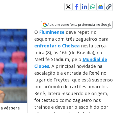
Adicione como fonte preferencial no Google
Opens in new window
O
Fluminense
deve repetir o
esquema com três zagueiros para
enfrentar o Chelsea
nesta terça-
feira (8), às 16h (de Brasília), no
Metlife Stadium, pelo
Mundial de
Clubes
. A principal novidade na
escalação é a entrada de Renê no
lugar de Freytes, que está suspenso
por acúmulo de cartões amarelos.
Renê, lateral-esquerdo de origem,
foi testado como zagueiro nos
treinos e deve ser o escolhido por
na véspera