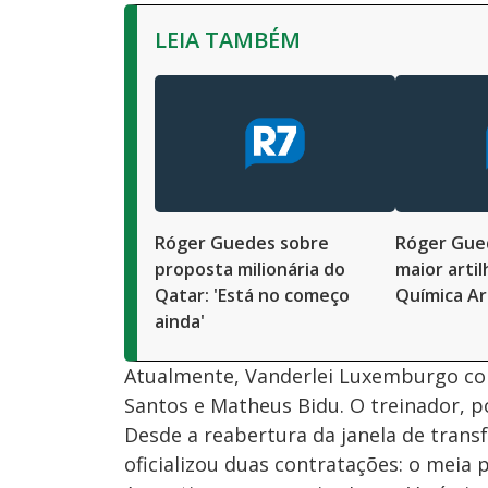
LEIA TAMBÉM
Róger Guedes sobre
Róger Gued
proposta milionária do
maior arti
Qatar: 'Está no começo
Química A
ainda'
Atualmente, Vanderlei Luxemburgo con
Santos e Matheus Bidu. O treinador, po
Desde a reabertura da janela de transf
oficializou duas contratações: o meia 