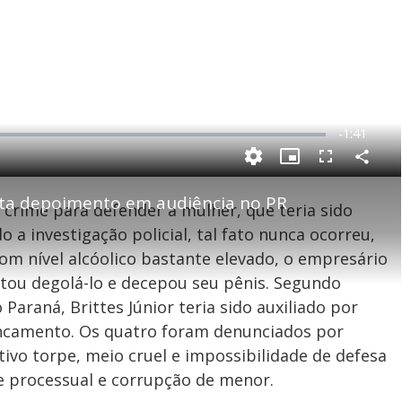
R
-
1:41
e
P
C
P
F
m
o
i
u
m
c
l
p
sta depoimento em audiência no PR
a
t
l
 crime para defender a mulher, que teria sido
a
u
s
r
r
c
i
t
e
r
 a investigação policial, tal fato nunca ocorreu,
i
-
e
l
l
n
i
e
V
h
n
n
om nível alcóolico bastante elevado, o empresário
e
a
-
i
l
r
P
o
ntou degolá-lo e decepou seu pênis. Segundo
i
c
n
c
i
t
Paraná, Brittes Júnior teria sido auxiliado por
d
u
g
a
a
r
d
e
ancamento. Os quatro foram denunciados por
e
T
tivo torpe, meio cruel e impossibilidade de defesa
i
de processual e corrupção de menor.
m