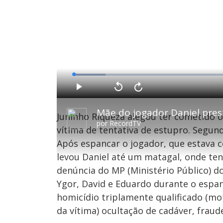
L
o
a
d
P
V
A
e
l
o
v
d
a
l
a
:
Mãe do jogador Daniel pre
y
t
n
9
Juninho Riqueza alegou ter cometido o
a
ç
.
r
a
6
por
RecordTV
1
r
8
vítima de tentativa de estupro. Segundo
0
1
%
s
0
e
s
Após espancar o jogador, que estava c
g
e
u
g
levou Daniel até um matagal, onde te
n
u
d
n
o
d
denúncia do MP (Ministério Público) do 
s
o
s
Ygor, David e Eduardo durante o esp
homicídio triplamente qualificado (mo
da vítima) ocultação de cadáver, frau
M
u
d