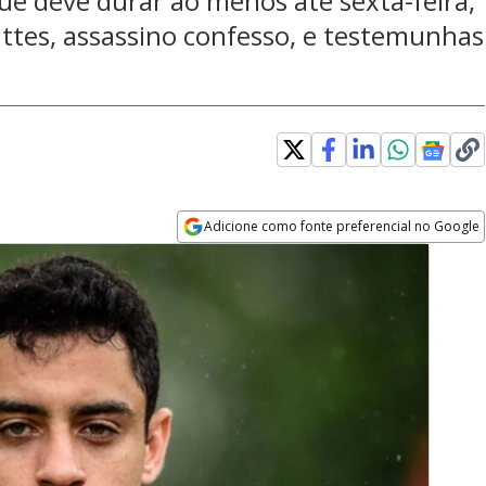
ue deve durar ao menos até sexta-feira,
ttes, assassino confesso, e testemunhas
Adicione como fonte preferencial no Google
Opens in new window