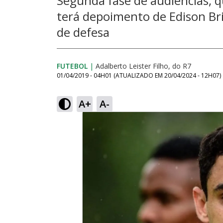
Segunda fase de audiências, q
terá depoimento de Edison Bri
de defesa
FUTEBOL
|
Adalberto Leister Filho, do R7
01/04/2019 - 04H01
(ATUALIZADO EM
20/04/2024 - 12H07
)
A+
A-