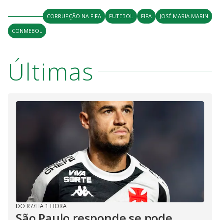
CORRUPÇÃO NA FIFA
FUTEBOL
FIFA
JOSÉ MARIA MARIN
CONMEBOL
Últimas
DO R7
/
HÁ 1 HORA
São Paulo responde se pode