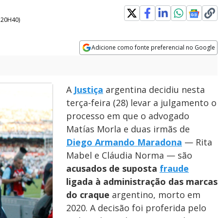
- 20H40
)
Adicione como fonte preferencial no Google
Opens in new window
A
Justiça
argentina decidiu nesta
terça-feira (28) levar a julgamento o
processo em que o advogado
Matías Morla e duas irmãs de
Diego Armando Maradona
— Rita
Mabel e Cláudia Norma — são
acusados de suposta
fraude
ligada à administração das marcas
do craque
argentino, morto em
2020. A decisão foi proferida pelo