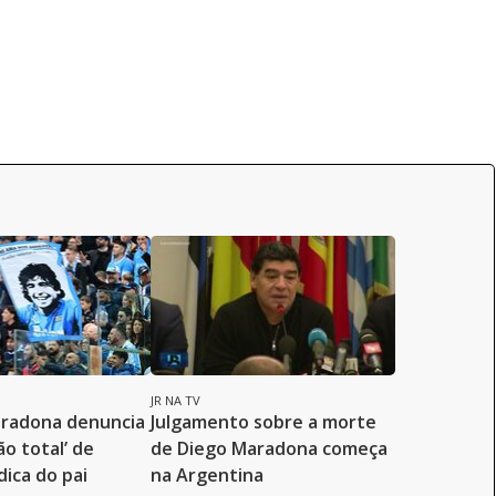
JR NA TV
aradona denuncia
Julgamento sobre a morte
o total’ de
de Diego Maradona começa
ica do pai
na Argentina