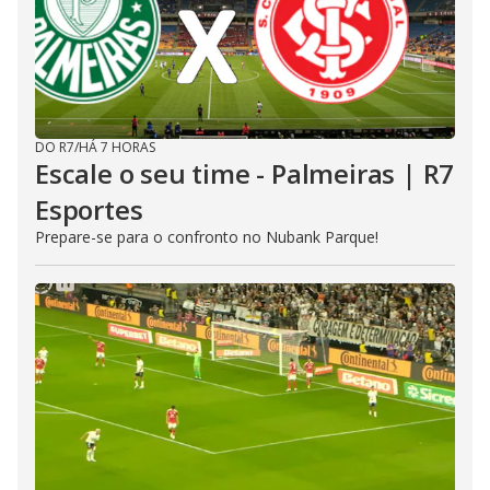
DO R7
/
HÁ 7 HORAS
Escale o seu time - Palmeiras | R7
Esportes
Prepare-se para o confronto no Nubank Parque!