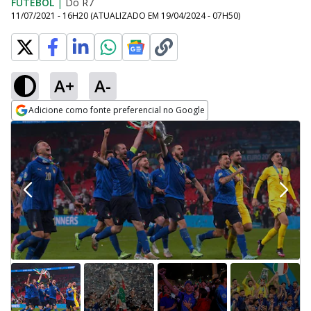
FUTEBOL
|
Do R7
11/07/2021 - 16H20
(ATUALIZADO EM
19/04/2024 - 07H50
)
A+
A-
Adicione como fonte preferencial no Google
Opens in new window