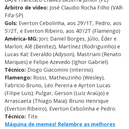
Árbitro de vídeo:
José Claudio Rocha Filho (VAR-
Fifa-SP)
Gols:
Everton Cebolinha, aos 29'/1T, Pedro, aos
5'/2T, e Everton Ribeiro, aos 40'/2T (Flamengo)
América
-MG:
Jori; Daniel Borges, Júlio, Éder e
Marlon; Alê (Benítez), Martínez (Rodriguinho) e
Lucas Kal; Everaldo (Adyson), Mastriani (Renato
Marques) e Felipe Azevedo (Ighor Gabriel).
Técnico:
Diogo Giacomini (interino).
Flamengo
:
Rossi, Matheuzinho (Wesley),
Fabrício Bruno, Léo Pereira e Ayrton Lucas
(Filipe Luis); Pulgar, Gerson (Luiz Araújo) e
Arrascaeta (Thiago Maia); Bruno Henrique
(Everton Ribeiro), Everton Cebolinha e Pedro.
Técnico:
Tite.
Máquina de memes! Relembre as melhores