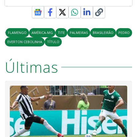
FLAMENGO
AMÉRICA-MG
TITE
PALMEIRAS
BRASILEIRÃO
PEDRO
EVERTON CEBOLINHA
TÍTULO
Últimas