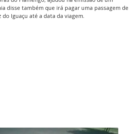
g
a
a
r
d
e
ia disse também que irá pagar uma passagem de
e
T
z do Iguaçu até a data da viagem.
i
m
y
e
V
i
d