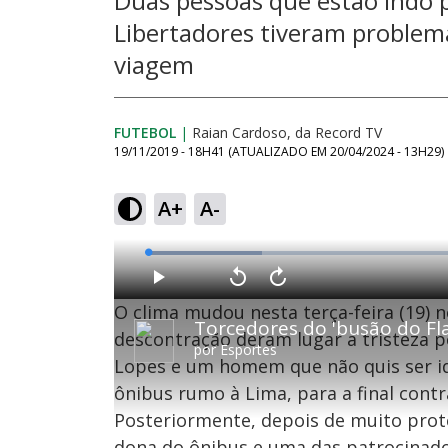
Duas pessoas que estão indo 
Libertadores tiveram problema
viagem
FUTEBOL
|
Raian Cardoso, da Record TV
19/11/2019 - 18H41
(ATUALIZADO EM
20/04/2024 - 13H29
)
A+
A-
L
o
a
d
P
V
A
e
l
o
v
d
O clima mudou nesta terça-feira (19) 
a
l
a
:
y
t
n
1
a
ç
descontração deram lugar à tristeza p
7
r
a
.
por
Esportes
1
r
1
Lopes e um homem que não quis ser id
0
1
9
s
0
%
e
s
ônibus rumo à Lima, para a final contr
g
e
u
g
n
u
Posteriormente, depois de muito prot
d
n
o
d
dona do ônibus e uma das patrocinad
s
o