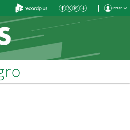
Entrar
gro