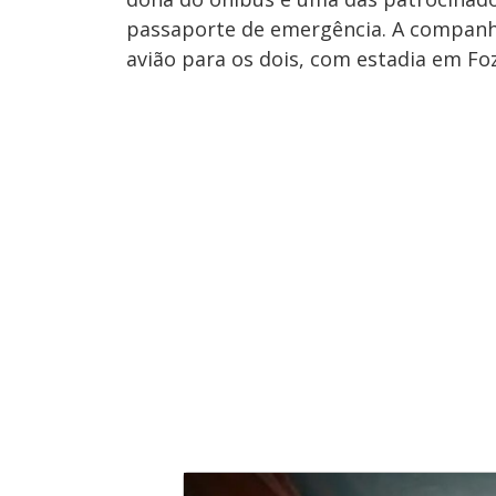
s
passaporte de emergência. A companh
avião para os dois, com estadia em Fo
M
u
d
o