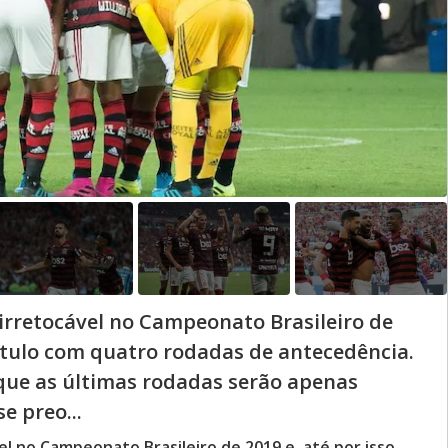
y
d
V
e
i
o
d
e
rretocável no Campeonato Brasileiro de
 título com quatro rodadas de antecedência.
o
 que as últimas rodadas serão apenas
e preo...
 no Campeonato Brasileiro de 2019 e, até por isso,