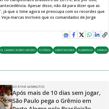
antecedência. Apesar disso, não dá para dizer que as
', já que o time agora se preocupa com os recordes que
. Veja marcas incríveis que os comandados de Jorge
EL CAMINO RUBRO-NEGRO
FUTEBOL
LIBERTADORES
FLAMENGO
ONIBUS
DO R7
/
HÁ 44 MINUTOS
Após mais de 10 dias sem jogar,
São Paulo pega o Grêmio em
Porto Alegre pelo Brasileirão