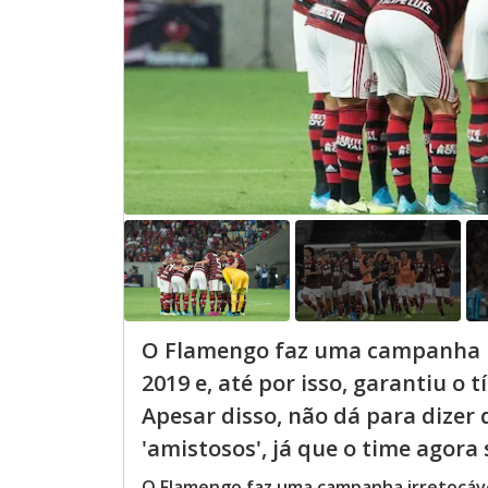
O Flamengo faz uma campanha i
2019 e, até por isso, garantiu o
Apesar disso, não dá para dizer
'amistosos', já que o time agora s
O Flamengo faz uma campanha irretocável