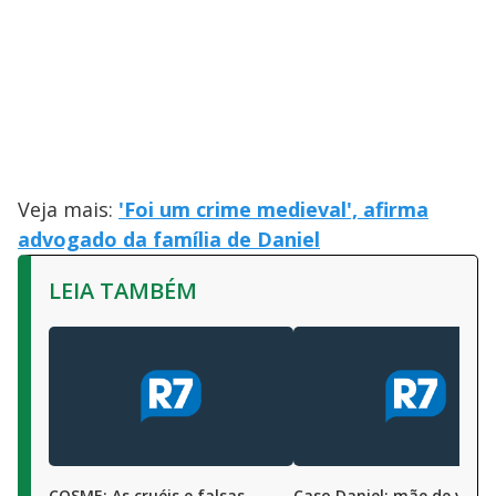
Veja mais:
'Foi um crime medieval', afirma
advogado da família de Daniel
LEIA TAMBÉM
COSME: As cruéis e falsas
Caso Daniel: mãe de víti