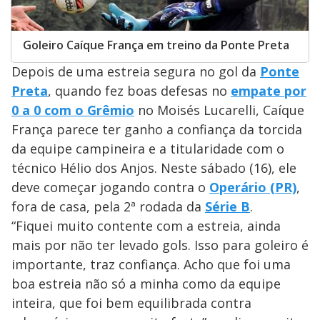
Goleiro Caíque França em treino da Ponte Preta
Depois de uma estreia segura no gol da
Ponte
Preta
, quando fez boas defesas no
empate por
0 a 0 com o Grêmio
no Moisés Lucarelli, Caíque
França parece ter ganho a confiança da torcida
da equipe campineira e a titularidade com o
técnico Hélio dos Anjos. Neste sábado (16), ele
deve começar jogando contra o
Operário (PR)
,
fora de casa, pela 2ª rodada da
Série B
.
“Fiquei muito contente com a estreia, ainda
mais por não ter levado gols. Isso para goleiro é
importante, traz confiança. Acho que foi uma
boa estreia não só a minha como da equipe
inteira, que foi bem equilibrada contra