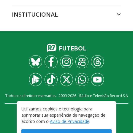
INSTITUCIONAL
FUTEBOL
Todos os direitos reservados - 2009-
2026
- Rádio e Televisão Record S.A
Utilizamos cookies e tecnologia para
CARREIRA
FALE CONOSCO
PRIVACIDADE
aprimorar sua experiência de navegação de
TERMOS E CONDIÇÕES DE USO
acordo com o
Aviso de Privacidade
.