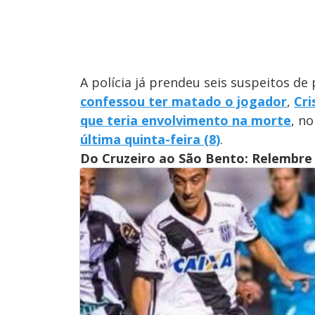
A polícia já prendeu seis suspeitos de
confessou ter matado o jogador
,
Cri
que teria envolvimento na morte
, n
última quinta-feira (8)
.
Do Cruzeiro ao São Bento: Relembre 