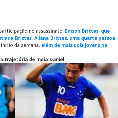
 participação no assassinato:
Edison Brittes
,
que
stiana Brittes
,
Allana Brittes
,
uma quarta pessoa
o início da semana,
além de mais dois jovens na
a trajetória de meia Daniel