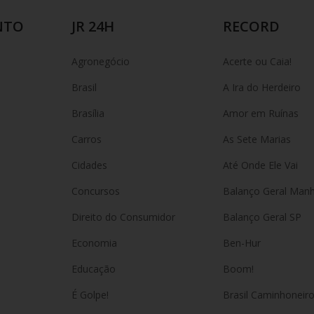
NTO
JR 24H
RECORD
Agronegócio
Acerte ou Caia!
Brasil
A Ira do Herdeiro
Brasília
Amor em Ruínas
Carros
As Sete Marias
Cidades
Até Onde Ele Vai
Concursos
Balanço Geral Man
Direito do Consumidor
Balanço Geral SP
Economia
Ben-Hur
Educação
Boom!
É Golpe!
Brasil Caminhoneir