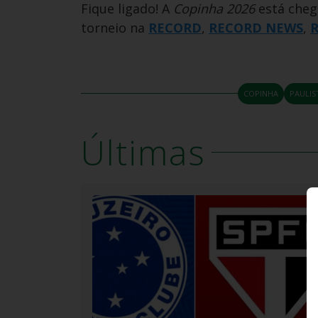
Fique ligado! A
Copinha 2026
está che
torneio na
RECORD
,
RECORD NEWS
,
R
COPINHA
PAULIS
Últimas