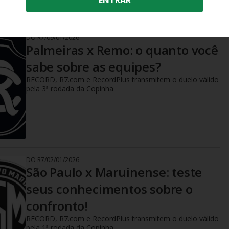
ENTRAR
DO R7
/
09/01/2026
Palmeiras x Remo: o quanto você
sabe sobre as equipes?
RECORD, R7.com e RecordPlus transmitem o duelo válido
pela 3ª rodada da Copinha
DO R7
/
02/01/2026
São Paulo x Maruinense: teste
seus conhecimentos sobre o
confronto!
RECORD, R7.com e RecordPlus transmitem o duelo válido
pela 1ª rodada da Copinha