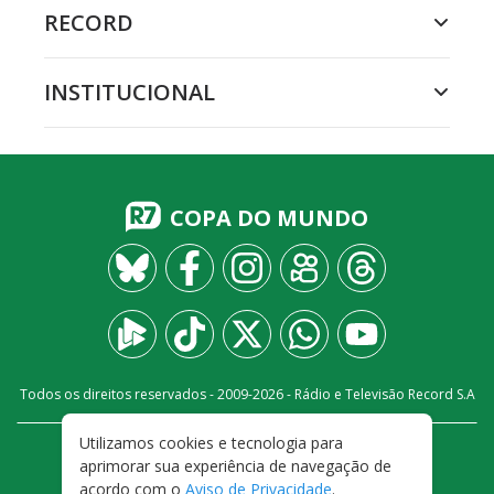
RECORD
INSTITUCIONAL
COPA DO MUNDO
Todos os direitos reservados - 2009-
2026
- Rádio e Televisão Record S.A
Utilizamos cookies e tecnologia para
CARREIRA
FALE CONOSCO
PRIVACIDADE
aprimorar sua experiência de navegação de
TERMOS E CONDIÇÕES DE USO
acordo com o
Aviso de Privacidade
.