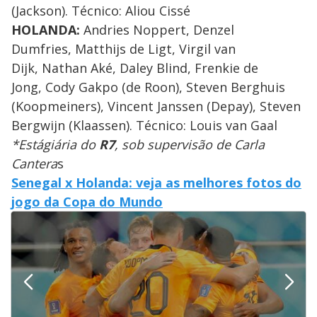
(Jackson). Técnico: Aliou Cissé
HOLANDA:
Andries Noppert, Denzel
Dumfries, Matthijs de Ligt, Virgil van
Dijk, Nathan Aké, Daley Blind, Frenkie de
Jong, Cody Gakpo (de Roon), Steven Berghuis
(Koopmeiners), Vincent Janssen (Depay), Steven
Bergwijn (Klaassen). Técnico: Louis van Gaal
*Estágiária do
R7
, sob supervisão de Carla
Cantera
s
Senegal x Holanda: veja as melhores fotos do
jogo da Copa do Mundo