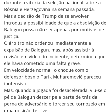
s
durante a vitória da seleção nacional sobre a
y
Bósnia e Herzegovina na semana passada.
Mas a decisão de Trump de se envolver
M
V
u
introduz a possibilidade de que a absolvição de
d
o
Balogun possa não ser apenas por motivos de
justiça.
i
O árbitro não ordenou imediatamente a
expulsão de Balogun, mas, após assistir à
d
revisão em vídeo do incidente, determinou que
ele havia cometido uma falta grave.
e
Em velocidade normal, o choque com o
defensor bósnio Tarik Muharemović pareceu
o
inofensivo.
Mas, quando a jogada foi desacelerada, viu-se o
pé de Balogun descer pela parte de trás da
perna do adversário e torcer seu tornozelo em
uma posição terrível.