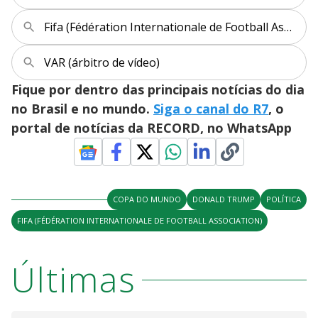
M
V
u
d
Fifa (Fédération Internationale de Football Association)
o
i
VAR (árbitro de vídeo)
Fique por dentro das principais notícias do dia
d
no Brasil e no mundo.
Siga o canal do R7
, o
portal de notícias da RECORD, no WhatsApp
e
o
COPA DO MUNDO
DONALD TRUMP
POLÍTICA
FIFA (FÉDÉRATION INTERNATIONALE DE FOOTBALL ASSOCIATION)
Últimas