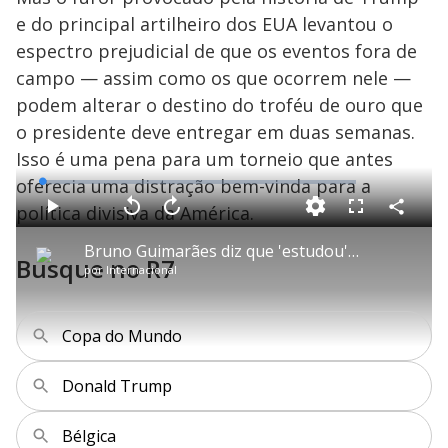
e do principal artilheiro dos EUA levantou o
espectro prejudicial de que os eventos fora de
campo — assim como os que ocorrem nele —
podem alterar o destino do troféu de ouro que
o presidente deve entregar em duas semanas.
Isso é uma pena para um torneio que antes
oferecia uma distração bem-vinda para a
L
o
a
política divisiva da América.
d
C
P
V
A
P
F
e
o
l
o
v
u
d
m
a
l
a
l
:
Bruno Guimarães diz que 'estudou' goleiro da Noruega antes de perder pênalti na Copa
p
y
t
n
l
1
Busque no R7
a
a
ç
s
.
por
Internacional
r
r
a
c
7
t
1
r
l
r
3
i
0
1
e
%
l
s
0
e
h
e
s
n
a
g
e
r
Copa do Mundo
u
g
n
u
a
d
n
o
d
s
o
Donald Trump
s
y
Bélgica