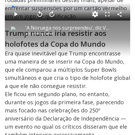
rodadas preliminares destas finais, apesar de
enfrentar suspensões por um cartão vermelho
L
o
a
em um jogo de qualificação.
d
C
P
V
A
P
F
e
o
l
o
v
u
d
m
a
l
a
l
:
'A Noruega nos surpreendeu', diz Vini Jr. após eliminação do Brasil na Copa
p
y
t
n
l
5
Trump nunca iria resistir aos
a
a
ç
s
.
por
Internacional
r
r
a
c
6
t
1
r
l
r
1
i
0
1
e
holofotes da Copa do Mundo
%
l
s
0
e
h
e
s
n
a
g
e
r
Era quase inevitável que Trump encontrasse
u
g
n
u
a
d
n
uma maneira de se inserir na Copa do Mundo,
o
d
s
o
s
que ele comparou a múltiplos Super Bowls
y
simultâneos e que cria o tipo de holofote global
a que ele não consegue resistir.
M
V
u
Ele ficou em segundo plano, no entanto,
d
o
durante os jogos da primeira fase, parecendo
mais focado nas celebrações do 250º
i
aniversário da Declaração de Independência —
um evento no qual os críticos disseram que ele
também interveio excessivamente.