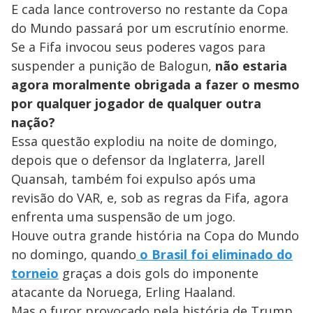
V
E cada lance controverso no restante da Copa
i
do Mundo passará por um escrutínio enorme.
Se a Fifa invocou seus poderes vagos para
suspender a punição de Balogun,
d
não estaria
agora moralmente obrigada a fazer o mesmo
por qualquer jogador de qualquer outra
e
nação?
Essa questão explodiu na noite de domingo,
o
depois que o defensor da Inglaterra, Jarell
Quansah, também foi expulso após uma
revisão do VAR, e, sob as regras da Fifa, agora
enfrenta uma suspensão de um jogo.
Houve outra grande história na Copa do Mundo
no domingo, quando
o Brasil foi eliminado do
torneio
graças a dois gols do imponente
atacante da Noruega, Erling Haaland.
Mas o furor provocado pela história de Trump