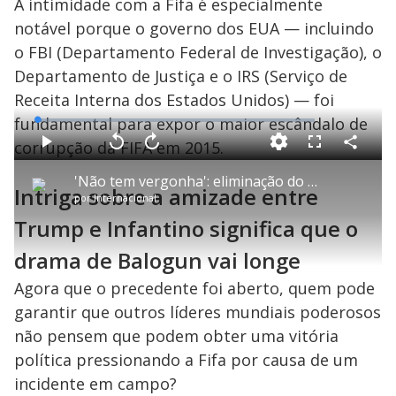
A intimidade com a Fifa é especialmente
notável porque o governo dos EUA — incluindo
o FBI (Departamento Federal de Investigação), o
Departamento de Justiça e o IRS (Serviço de
Receita Interna dos Estados Unidos) — foi
fundamental para expor o maior escândalo de
L
o
a
corrupção da FIFA em 2015.
d
C
P
V
A
P
F
e
o
l
o
v
u
d
m
a
l
a
l
:
'Não tem vergonha': eliminação do Brasil na Copa cria clima tenso com influenciadores
p
y
t
n
l
1
Intriga sobre a amizade entre
a
a
ç
s
.
por
Internacional
r
r
a
c
4
t
1
r
l
r
4
i
0
1
e
Trump e Infantino significa que o
%
l
s
0
e
h
e
s
n
a
g
e
r
drama de Balogun vai longe
u
g
n
u
a
d
n
o
d
Agora que o precedente foi aberto, quem pode
s
o
s
garantir que outros líderes mundiais poderosos
y
não pensem que podem obter uma vitória
política pressionando a Fifa por causa de um
M
u
d
incidente em campo?
o