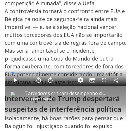
competição é minada”, disse a Uefa.
A controvérsia tornará o confronto entre EUA e
Bélgica na noite de segunda-feira ainda mais
imperdível — e, se a seleção nacional vencer,
muitos torcedores dos EUA não se importarão
com uma controvérsia de regras fora de campo.
Mas seria lamentável se o incidente
prejudicasse uma Copa do Mundo de outra
forma exuberante, com torcedores de fora dos
EUA potencialmente considerando uma vitória
L
o
a
americana com um asterisco.
S
d
u
C
P
V
A
P
F
e
b
o
l
o
v
u
d
t
m
a
l
a
l
:
Torcedores criticam desempenho da seleção brasileira após eliminação para a Noruega
i
p
y
t
n
l
1
Intervenção de Trump despertará
t
a
a
ç
s
.
por
Internacional
l
r
r
a
c
6
e
t
1
r
l
r
2
s
i
0
1
e
suspeitas de interferência política
%
l
s
0
e
h
e
s
n
a
g
e
r
Isoladamente, há boas razões para pensar que
u
g
n
u
a
d
n
Balogun foi injustiçado quando foi expulso
o
d
s
o