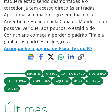
Itaquera estão sendo desmontadas e o
torcedor já tem acesso direto às entradas.
Após uma semana do jogo semifinal entre
Argentina e Holanda pela Copa do Mundo, já foi
possível ver que, aos poucos, o estádio do
Corinthians começa a perder o padrão Fifa e a
ganhar os padrões alvinegros.
Acompanhe a página de Esportes do R7
ESPORTES
FUTEBOL
COPA DO MUNDO
BRASILEIRÃO
INTERNACIONAL
CORINTHIANS
ITAQUERÃO
ARENA
MUDANÇAS
TORCIDA
Últimas