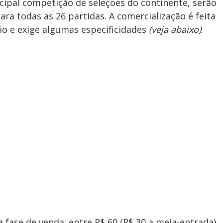
cipal competição de seleções do continente, serão
ara todas as 26 partidas. A comercialização é feita
eio e exige algumas especificidades
(veja abaixo)
.
fase de venda: entre R$ 60 (R$ 30 a meia-entrada)