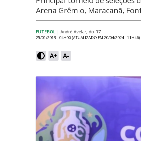
Principal torneio de seleções
Arena Grêmio, Maracanã, Fon
FUTEBOL
|
André Avelar, do R7
25/01/2019 - 04H00
(ATUALIZADO EM
20/04/2024 - 11H46
)
A+
A-