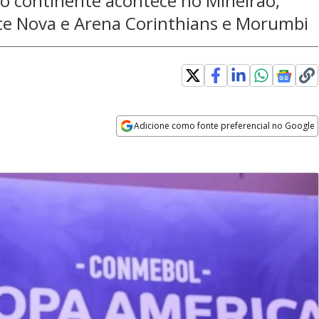
 do continente acontece no Mineirão,
te Nova e Arena Corinthians e Morumbi
Adicione como fonte preferencial no Google
Opens in new window