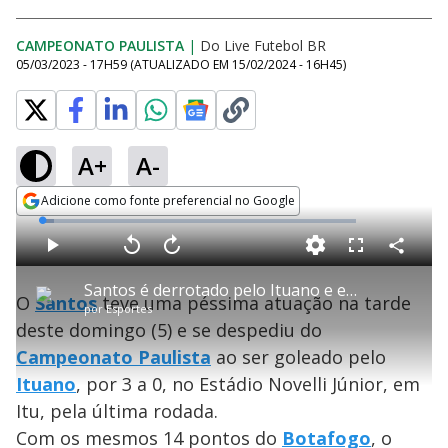
CAMPEONATO PAULISTA
|
Do Live Futebol BR
05/03/2023 - 17H59
(ATUALIZADO EM
15/02/2024 - 16H45
)
A+
A-
Adicione como fonte preferencial no Google
Opens in new window
L
o
a
d
C
P
V
A
P
F
e
o
l
o
v
u
d
m
a
l
a
l
:
Santos é derrotado pelo Ituano e está eliminado do Paulista; veja os melhores momentos
p
y
t
n
l
3
O
Santos
teve uma péssima atuação na tarde
a
a
ç
s
.
por
Esportes
r
r
a
c
8
t
1
r
l
r
4
deste domingo (5) e se despediu do
i
0
1
e
%
l
s
0
e
h
Campeonato Paulista
e
s
ao ser goleado pelo
n
a
g
e
r
u
g
Ituano
, por 3 a 0, no Estádio Novelli Júnior, em
n
u
a
d
n
o
d
Itu, pela última rodada.
s
o
s
Com os mesmos 14 pontos do
Botafogo
, o