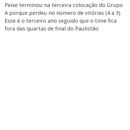
y
Peixe terminou na terceira colocação do Grupo
A porque perdeu no número de vitórias (4 a 3).
M
V
u
d
Esse é o terceiro ano seguido que o time fica
o
fora das quartas de final do Paulistão.
i
d
e
o