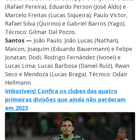
(Rafael Pereira), Eduardo Person (José Aldo) e
Marcelo Freitas (Lucas Siqueira); Paulo Victor,
Rafael Silva (Quirino) e Gabriel Barros (Yago).
Técnico: Gilmar Dal Pozzo.
Santos —
João Paulo; João Lucas (Nathan),
Maicon, Joaquim (Eduardo Bauermann) e Felipe
Jonatan; Dodi, Rodrigo Fernández (Ivonei) e
Lucas Lima; Lucas Barbosa (Daniel Ruíz), Rwan
Seco e Mendoza (Lucas Braga). Técnico: Odair
Hellmann.
Imbatíveis! Confira os clubes das quatro
primeiras divisões que ainda não perderam
em 2023