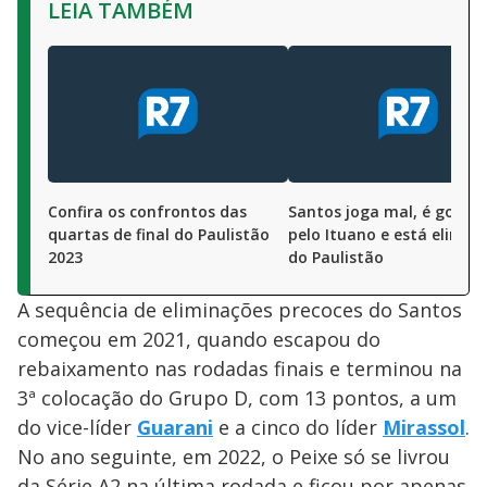
LEIA TAMBÉM
Confira os confrontos das
Santos joga mal, é golea
quartas de final do Paulistão
pelo Ituano e está elimin
2023
do Paulistão
A sequência de eliminações precoces do Santos
começou em 2021, quando escapou do
rebaixamento nas rodadas finais e terminou na
3ª colocação do Grupo D, com 13 pontos, a um
do vice-líder
Guarani
e a cinco do líder
Mirassol
.
No ano seguinte, em 2022, o Peixe só se livrou
da Série A2 na última rodada e ficou por apenas