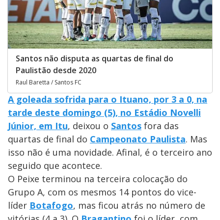
Santos não disputa as quartas de final do
Paulistão desde 2020
Raul Baretta / Santos FC
A goleada sofrida para o Ituano, por 3 a 0, na
tarde deste domingo (5), no Estádio Novelli
Júnior, em Itu
, deixou o
Santos
fora das
quartas de final do
Campeonato Paulista
. Mas
isso não é uma novidade. Afinal, é o terceiro ano
seguido que acontece.
O Peixe terminou na terceira colocação do
Grupo A, com os mesmos 14 pontos do vice-
líder
Botafogo
, mas ficou atrás no número de
vitórias (4 a 3). O
Bragantino
foi o líder, com