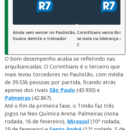
Ainda sem vencer no Paulistão,
Corinthians vence Botafo
Ituano demite o treinador
se isola na liderança do 
C
O bom desempenho acaba se refletindo nas
arquibancadas. O Corinthians é o terceiro que
mais levou torcedores no Paulistão, com média
de 39.536 pessoas por partida, ficando atrás
apenas dos rivais
São Paulo
(43.930) e
Palmeiras
(42.867).
Até o fim da primeira fase, o Timão faz três
jogos na Neo Química Arena: Palmeiras (nona
rodada, 16 de fevereiro),
Mirassol
(10ª rodada,
19 de fevereiro) e
Santo André
(12ª rodada, 5 de