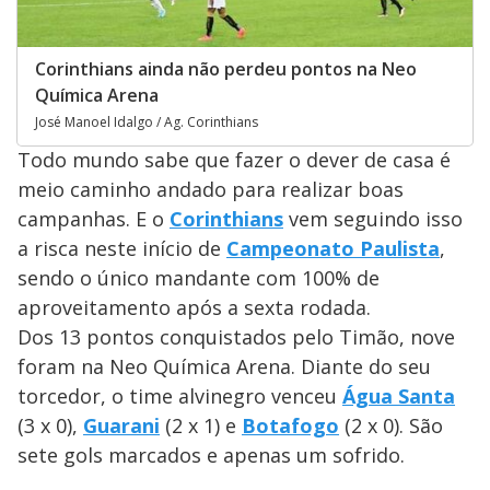
Corinthians ainda não perdeu pontos na Neo
Química Arena
José Manoel Idalgo / Ag. Corinthians
Todo mundo sabe que fazer o dever de casa é
meio caminho andado para realizar boas
campanhas. E o
Corinthians
vem seguindo isso
a risca neste início de
Campeonato Paulista
,
sendo o único mandante com 100% de
aproveitamento após a sexta rodada.
Dos 13 pontos conquistados pelo Timão, nove
foram na Neo Química Arena. Diante do seu
torcedor, o time alvinegro venceu
Água Santa
(3 x 0),
Guarani
(2 x 1) e
Botafogo
(2 x 0). São
sete gols marcados e apenas um sofrido.