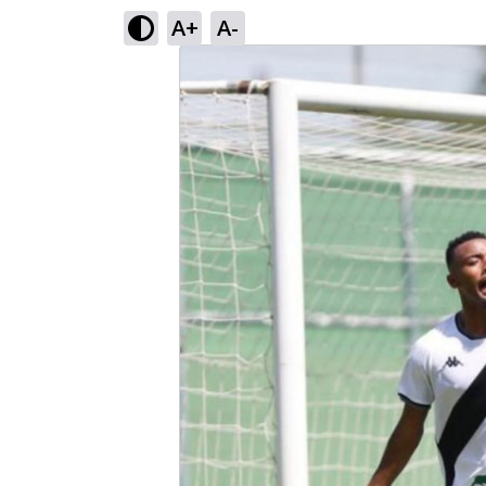
A+
A-