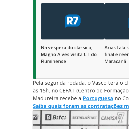
Na véspera do clássico,
Arias fala 
Magno Alves visita CT do
final e re
Fluminense
Maracanã
Pela segunda rodada, o Vasco terá o c
às 15h, no CEFAT (Centro de Formação 
Madureira recebe a
Portuguesa
no Con
Saiba quais foram as contratações m