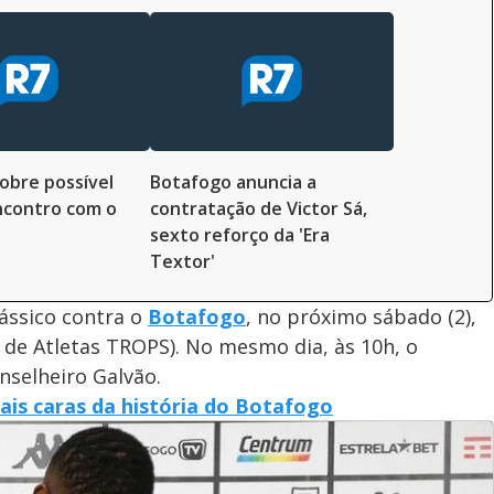
sobre possível
Botafogo anuncia a
encontro com o
contratação de Victor Sá,
sexto reforço da 'Era
Textor'
lássico contra o
Botafogo
, no próximo sábado (2),
de Atletas TROPS). No mesmo dia, às 10h, o
selheiro Galvão.
ais caras da história do Botafogo