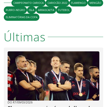
CAMPEONATO CARIOCA
CARIOCÃO 2022
FLAMENGO
MENGÃO
RUBRO-NEGRO
ISLA
ARRASCAETA
FUTEBOL
ELIMINATÓRIAS DA COPA
Últimas
DO R7
/
09/03/2026