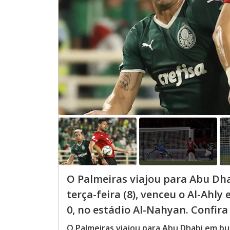
O Palmeiras viajou para Abu Dha
terça-feira (8), venceu o Al-Ahly
0, no estádio Al-Nahyan. Confira
O Palmeiras viajou para Abu Dhabi em bus