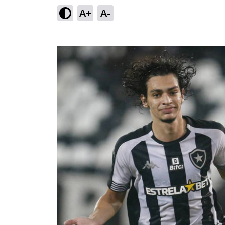
A+
A-