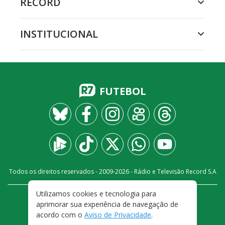
RECORD
INSTITUCIONAL
FUTEBOL
Todos os direitos reservados - 2009-
2026
- Rádio e Televisão Record S.A
Utilizamos cookies e tecnologia para
CARREIRA
FALE CONOSCO
PRIVACIDADE
aprimorar sua experiência de navegação de
TERMOS E CONDIÇÕES DE USO
acordo com o
Aviso de Privacidade
.