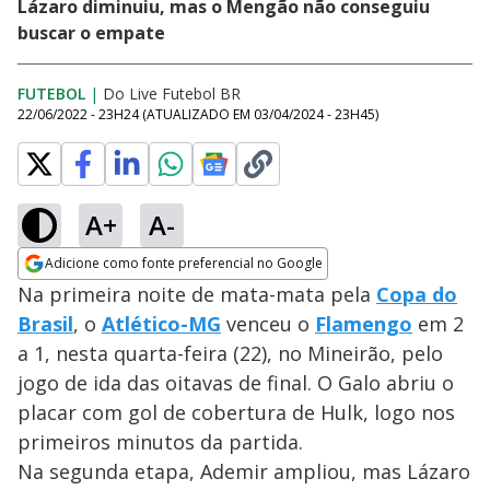
Lázaro diminuiu, mas o Mengão não conseguiu
buscar o empate
FUTEBOL
|
Do Live Futebol BR
22/06/2022 - 23H24
(ATUALIZADO EM
03/04/2024 - 23H45
)
A+
A-
Adicione como fonte preferencial no Google
Opens in new window
Na primeira noite de mata-mata pela
Copa do
Brasil
, o
Atlético-MG
venceu o
Flamengo
em 2
a 1, nesta quarta-feira (22), no Mineirão, pelo
jogo de ida das oitavas de final. O Galo abriu o
placar com gol de cobertura de Hulk, logo nos
primeiros minutos da partida.
Na segunda etapa, Ademir ampliou, mas Lázaro