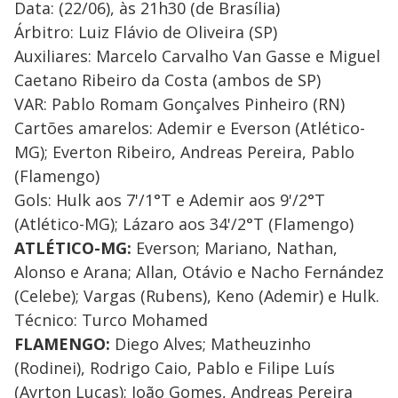
Data: (22/06), às 21h30 (de Brasília)
Árbitro: Luiz Flávio de Oliveira (SP)
Auxiliares: Marcelo Carvalho Van Gasse e Miguel
Caetano Ribeiro da Costa (ambos de SP)
VAR: Pablo Romam Gonçalves Pinheiro (RN)
Cartões amarelos: Ademir e Everson (Atlético-
MG); Everton Ribeiro, Andreas Pereira, Pablo
(Flamengo)
Gols: Hulk aos 7'/1°T e Ademir aos 9'/2°T
(Atlético-MG); Lázaro aos 34'/2°T (Flamengo)
ATLÉTICO-MG:
Everson; Mariano, Nathan,
Alonso e Arana; Allan, Otávio e Nacho Fernández
(Celebe); Vargas (Rubens), Keno (Ademir) e Hulk.
Técnico: Turco Mohamed
FLAMENGO:
Diego Alves; Matheuzinho
(Rodinei), Rodrigo Caio, Pablo e Filipe Luís
(Ayrton Lucas); João Gomes, Andreas Pereira