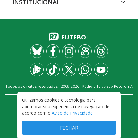
INSTITUCIONAL
FUTEBOL
Todos os direitos reservados - 2009-
2026
- Rádio e Televisão Record S.A
Utilizamos cookies e tecnologia para
CARREIRA
FALE CONOSCO
PRIVACIDADE
aprimorar sua experiência de navegação de
TERMOS E CONDIÇÕES DE USO
acordo com o
Aviso de Privacidade
.
FECHAR