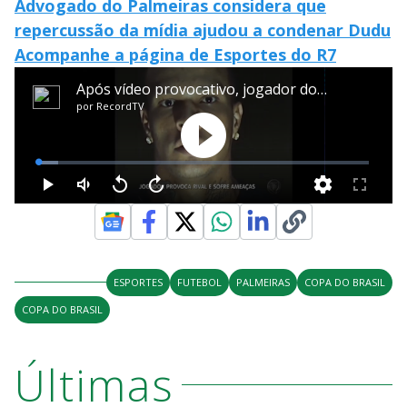
Advogado do Palmeiras considera que
repercussão da mídia ajudou a condenar Dudu
Acompanhe a página de Esportes do R7
ESPORTES
FUTEBOL
PALMEIRAS
COPA DO BRASIL
COPA DO BRASIL
Últimas