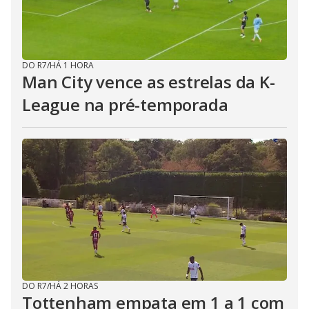
DO R7
/
HÁ 1 HORA
Man City vence as estrelas da K-
League na pré-temporada
DO R7
/
HÁ 2 HORAS
Tottenham empata em 1 a 1 com