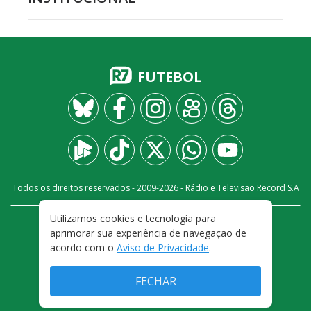
FUTEBOL
Todos os direitos reservados - 2009-
2026
- Rádio e Televisão Record S.A
Utilizamos cookies e tecnologia para
CARREIRA
FALE CONOSCO
PRIVACIDADE
aprimorar sua experiência de navegação de
TERMOS E CONDIÇÕES DE USO
acordo com o
Aviso de Privacidade
.
FECHAR