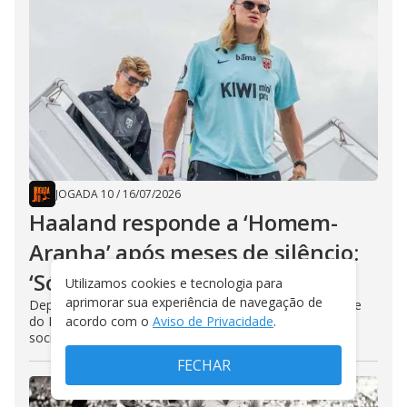
JOGADA 10
/
16/07/2026
Haaland responde a ‘Homem-
Aranha’ após meses de silêncio:
‘Só me diga o lugar’
Utilizamos cookies e tecnologia para
aprimorar sua experiência de navegação de
Depois de ignorar mensagem de Tom Holland, atacante
acordo com o
Aviso de Privacidade
.
do Manchester City reagiu com bom humor nas redes
sociais e aceitou o convite para jantar
FECHAR