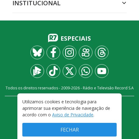
INSTITUCIONAL
ESPECIAIS
Todos os direitos reservados - 2009-
2026
- Rádio e Televisão Record S.A
Utilizamos cookies e tecnologia para
CARREIRA
FALE CONOSCO
PRIVACIDADE
aprimorar sua experiência de navegação de
TERMOS E CONDIÇÕES DE USO
acordo com o
Aviso de Privacidade
.
FECHAR