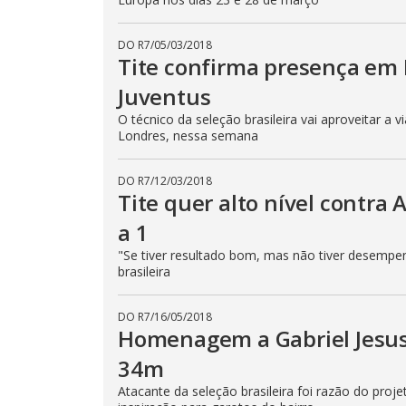
DO R7
/
05/03/2018
Tite confirma presença em 
Juventus
O técnico da seleção brasileira vai aproveitar 
Londres, nessa semana
DO R7
/
12/03/2018
Tite quer alto nível contra
a 1
"Se tiver resultado bom, mas não tiver desempen
brasileira
DO R7
/
16/05/2018
Homenagem a Gabriel Jesus 
34m
Atacante da seleção brasileira foi razão do pro