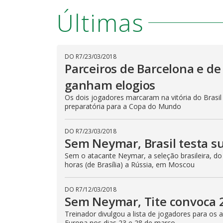
Últimas
DO R7
/
23/03/2018
Parceiros de Barcelona e de
ganham elogios
Os dois jogadores marcaram na vitória do Brasil 
preparatória para a Copa do Mundo
DO R7
/
23/03/2018
Sem Neymar, Brasil testa s
Sem o atacante Neymar, a seleção brasileira, do 
horas (de Brasília) a Rússia, em Moscou
DO R7
/
12/03/2018
Sem Neymar, Tite convoca 2
Treinador divulgou a lista de jogadores para os
Europa nos dias 23 e 28 de março