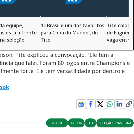
da equipe,
'O Brasil é um dos favoritos
Tite coloca
us está à frente
para Copa do Mundo', diz
de Fagner n
 na seleção
Tite
vaga entre 
ison, Tite explicou a convocação. "Ele tem a
tência que falei. Foram 80 jogos entre Champions e
lmente forte. Ele tem versatilidade por dentro e
book
COPA 2018
TAISON
TITE
SELEÇÃO BRASILEIRA