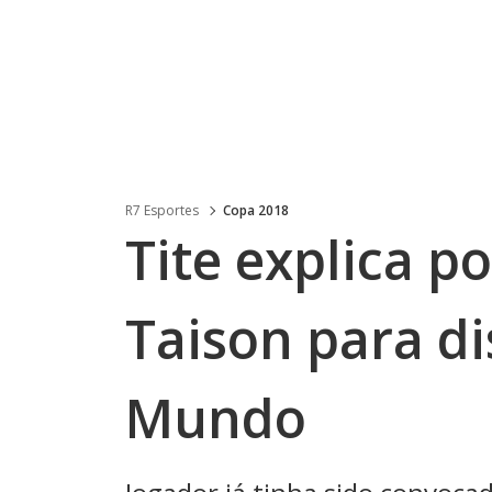
R7 Esportes
Copa 2018
Tite explica p
Taison para d
Mundo