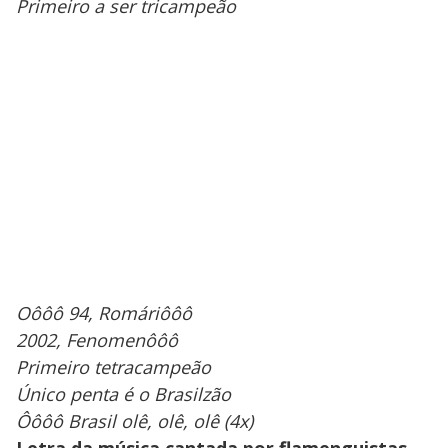
Primeiro a ser tricampeão
Oôôô 94, Romáriôôô
2002, Fenomenôôô
Primeiro tetracampeão
Único penta é o Brasilzão
Ôôôô Brasil olê, olê, olê (4x)