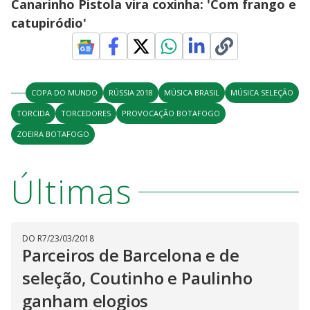
Canarinho Pistola vira coxinha: 'Com frango e
catupiródio'
COPA DO MUNDO
RÚSSIA 2018
MÚSICA BRASIL
MÚSICA SELEÇÃO
TORCIDA
TORCEDORES
PROVOCAÇÃO BOTAFOGO
ZOEIRA BOTAFOGO
Últimas
DO R7
/
23/03/2018
Parceiros de Barcelona e de
seleção, Coutinho e Paulinho
ganham elogios