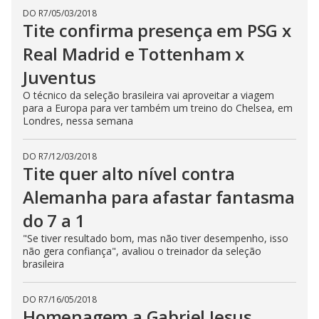
DO R7
/
05/03/2018
Tite confirma presença em PSG x
Real Madrid e Tottenham x
Juventus
O técnico da seleção brasileira vai aproveitar a viagem
para a Europa para ver também um treino do Chelsea, em
Londres, nessa semana
DO R7
/
12/03/2018
Tite quer alto nível contra
Alemanha para afastar fantasma
do 7 a 1
"Se tiver resultado bom, mas não tiver desempenho, isso
não gera confiança", avaliou o treinador da seleção
brasileira
DO R7
/
16/05/2018
Homenagem a Gabriel Jesus