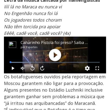
Letra da música cantada por flamenguistas
Iííí lá no Maraca eu nunca vi
No Engenhão nunca foi lá
Os jogadores todos choram
Não têm torcida pra apoiar
Eêêê, cadê você, cadê você? (4x)
Os botafoguenses ouvidos pela reportagem em
Moscou garantem não ligar para a provocação.
Alguns presentes no Estádio Luzhniki inclusive
garantem ganhar sem problemas a música que
“já irritou nas arquibancadas” do Maracanã.
“É indiscutível que o Botafogo é o time que