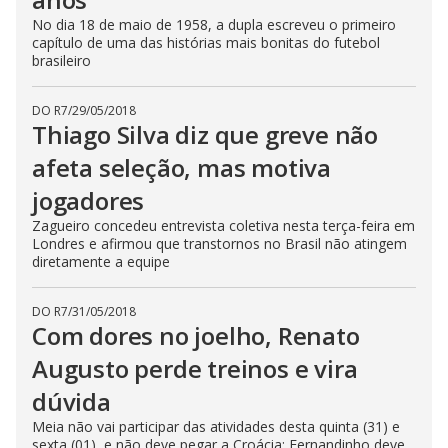
No dia 18 de maio de 1958, a dupla escreveu o primeiro
capítulo de uma das histórias mais bonitas do futebol
brasileiro
DO R7
/
29/05/2018
Thiago Silva diz que greve não
afeta seleção, mas motiva
jogadores
Zagueiro concedeu entrevista coletiva nesta terça-feira em
Londres e afirmou que transtornos no Brasil não atingem
diretamente a equipe
DO R7
/
31/05/2018
Com dores no joelho, Renato
Augusto perde treinos e vira
dúvida
Meia não vai participar das atividades desta quinta (31) e
sexta (01), e não deve pegar a Croácia; Fernandinho deve