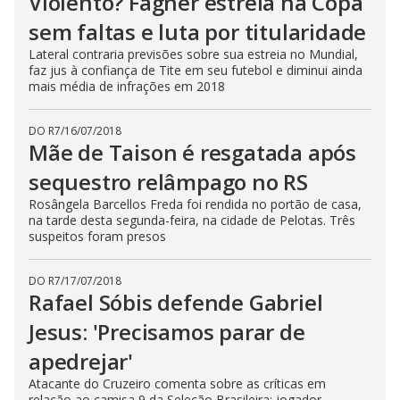
Violento? Fagner estreia na Copa
sem faltas e luta por titularidade
Lateral contraria previsões sobre sua estreia no Mundial,
faz jus à confiança de Tite em seu futebol e diminui ainda
mais média de infrações em 2018
DO R7
/
16/07/2018
Mãe de Taison é resgatada após
sequestro relâmpago no RS
Rosângela Barcellos Freda foi rendida no portão de casa,
na tarde desta segunda-feira, na cidade de Pelotas. Três
suspeitos foram presos
DO R7
/
17/07/2018
Rafael Sóbis defende Gabriel
Jesus: 'Precisamos parar de
apedrejar'
Atacante do Cruzeiro comenta sobre as críticas em
relação ao camisa 9 da Seleção Brasileira; jogador