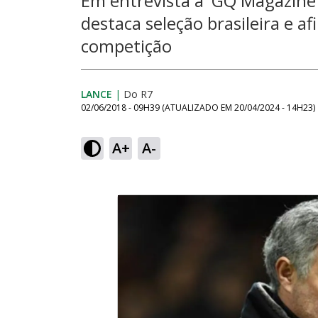
Em entrevista à 'GQ Magazine
destaca seleção brasileira e a
competição
LANCE
|
Do R7
02/06/2018 - 09H39
(ATUALIZADO EM
20/04/2024 - 14H23
)
A+
A-