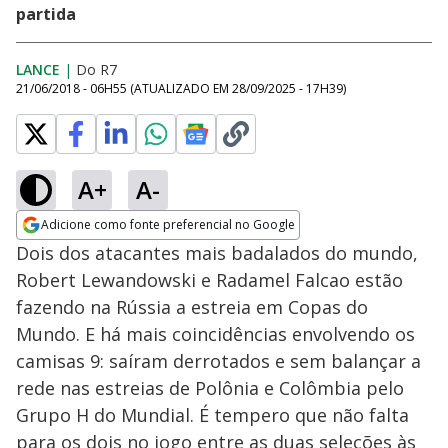
partida
LANCE
|
Do R7
21/06/2018 - 06H55
(ATUALIZADO EM
28/09/2025 - 17H39
)
A+
A-
Adicione como fonte preferencial no Google
Opens in new window
Dois dos atacantes mais badalados do mundo,
Robert Lewandowski e Radamel Falcao estão
fazendo na Rússia a estreia em Copas do
Mundo. E há mais coincidências envolvendo os
camisas 9: saíram derrotados e sem balançar a
rede nas estreias de Polônia e Colômbia pelo
Grupo H do Mundial. É tempero que não falta
para os dois no jogo entre as duas seleções às