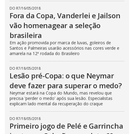
DO R7
/
16/05/2018
Fora da Copa, Vanderlei e Jailson
vão homenagear a seleção
brasileira
Em ação promovida por marca de luvas, goleiros de
Santos e Palmeiras usarão acessórios nas cores verde e
amarela na 12ª rodada do Brasileiro
DO R7
/
18/05/2018
Lesão pré-Copa: o que Neymar
deve fazer para superar o medo?
Neymar estará na Copa do Mundo, mas revelou que
precisa 'perder o medo' após sua lesão. Especialistas
explicam lado mental da recuperação do craque
DO R7
/
18/05/2018
Primeiro jogo de Pelé e Garrincha