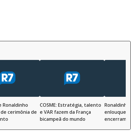
 e Ronaldinho
COSME: Estratégia, talento
Ronaldinho
 de cerimônia de
e VAR fazem da França
enlouquece
nto
bicampeã do mundo
encerramen