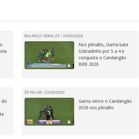
Neymar Jr. com os
Faraldo ap
filhos
do Coritib
BALANÇO GERAL DF /
24/03/2026
ão
Nos pênaltis, Gama bate
oria
Sobradinho por 5 a 4 e
conquista o Candangão
BRB 2026
DF NO AR /
23/03/2026
o do
Gama vence o Candangão
2026 nos pênaltis
te
o