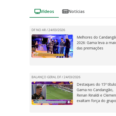
arbitragem
Vídeos
Notícias
DF NO AR /
24/03/2026
Melhores do Candang
2026: Gama leva a mai
das premiações
BALANÇO GERAL DF /
24/03/2026
Destaques do 15º títul
Gama no Candangão,
Renan Rinaldi e Clemen
exaltam força do grup