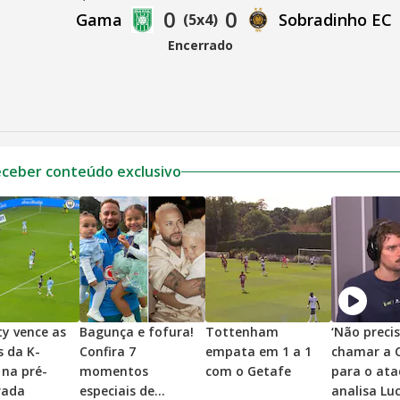
0
0
Gama
Sobradinho EC
(5x4)
Encerrado
eceber conteúdo exclusivo
y vence as
Bagunça e fofura!
Tottenham
‘Não preci
s da K-
Confira 7
empata em 1 a 1
chamar a 
 na pré-
momentos
com o Getafe
para o ata
rada
especiais de
analisa Lu