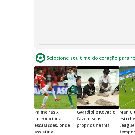
Selecione seu time do coração para r
Palmeiras x
Gvardiol e Kovacic
Man Cit
Internacional:
fazem seus
estrela
escalações, onde
próprios hashis
League
assistir e
tempo