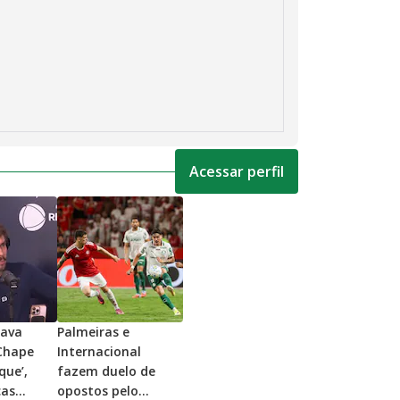
Acessar perfil
sava
Palmeiras e
Chape
Internacional
que’,
fazem duelo de
cas
opostos pelo