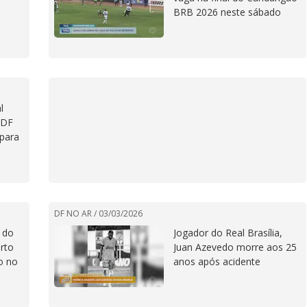
BRB 2026 neste sábado
l
 DF
 para
DF NO AR /
03/03/2026
r do
Jogador do Real Brasília,
arto
Juan Azevedo morre aos 25
o no
anos após acidente