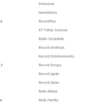
Emissoras
Newsletters
hã
RecordPlus
R7 Trilhas Sonoras
Rádio Sociedade
Record Américas
o
Record Entretenimento
 6
Record Europa
Record Japão
Record News
Rede Aleluia
ar
Rede Família