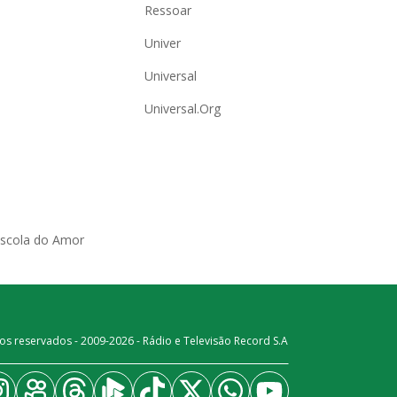
Ressoar
Univer
Universal
Universal.Org
Escola do Amor
os reservados - 2009-
2026
- Rádio e Televisão Record S.A