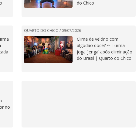
co
do Chico
QUARTO DO CHICO /
09/07/2026
urma
Clima de velório com
a
algodão doce? ⚰️ Turma
cada
joga ‘jenga’ após eliminação
do Brasil | Quarto do Chico
o
a
or no