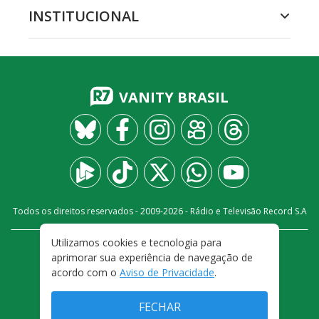
INSTITUCIONAL
VANITY BRASIL
Todos os direitos reservados - 2009-
2026
- Rádio e Televisão Record S.A
Utilizamos cookies e tecnologia para
CARREIRA
FALE CONOSCO
PRIVACIDADE
aprimorar sua experiência de navegação de
TERMOS E CONDIÇÕES DE USO
acordo com o
Aviso de Privacidade
.
FECHAR