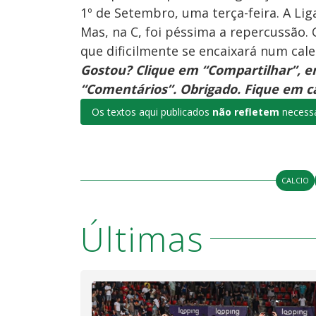
1º de Setembro, uma terça-feira. A Lig
Mas, na C, foi péssima a repercussão.
que dificilmente se encaixará num cal
Gostou? Clique em “Compartilhar”, em
“Comentários”. Obrigado. Fique em ca
Os textos aqui publicados
não refletem
necessa
CALCIO
Últimas