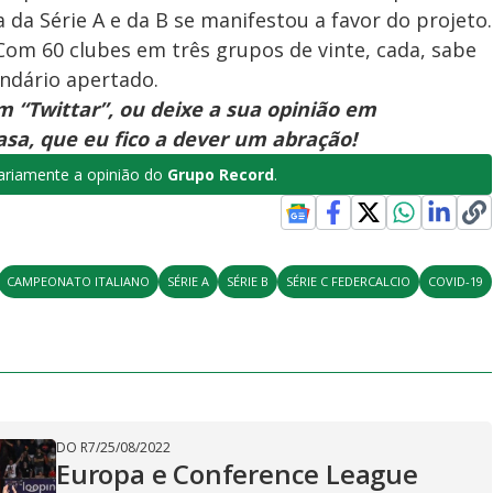
a da Série A e da B se manifestou a favor do projeto.
 Com 60 clubes em três grupos de vinte, cada, sabe
endário apertado.
 “Twittar”, ou deixe a sua opinião em
sa, que eu fico a dever um abração!
riamente a opinião do
Grupo Record
.
CAMPEONATO ITALIANO
SÉRIE A
SÉRIE B
SÉRIE C FEDERCALCIO
COVID-19
DO R7
/
25/08/2022
Europa e Conference League