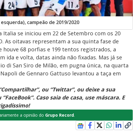
à esquerda), campeão de 2019/2020
 Italia se iniciou em 22 de Setembro com os 20
 D. As oitavas representam a sua quinta fase de
 houve 68 porfias e 199 tentos registrados, a
 ida e volta, datas ainda não fixadas. Mas já se
io di San Siro de Milão, em pugna única, na quarta
o Napoli de Gennaro Gattuso levantou a taça em
Compartilhar”, ou “Twittar”, ou deixe a sua
 “FaceBook”. Caso saia de casa, use máscara. E
igadíssimo!
riamente a opinião do
Grupo Record
.