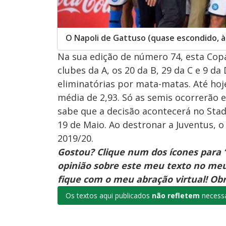
O Napoli de Gattuso (quase escondido, 
Na sua edição de número 74, esta Copa
clubes da A, os 20 da B, 29 da C e 9 da
eliminatórias por mata-matas. Até hoje
média de 2,93. Só as semis ocorrerão em
sabe que a decisão acontecerá no Stad
19 de Maio. Ao destronar a Juventus, 
2019/20.
Gostou? Clique num dos ícones para “
opinião sobre este meu texto no meu
fique com o meu abração virtual! Obr
Os textos aqui publicados
não refletem
necessa