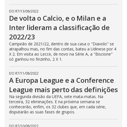
DO R7
/
13/08/2022
De volta o Calcio, e o Milan e a
Inter lideram a classificação de
2022/23
Campeão de 2021/22, dentro de sua casa o "Diavolo" se
atrapalhou mas, no fim das contas, bateu a Udinese por 4
X 2. Em visita ao Lecce, de novo na Série A, a "Biscione"
só ganhou no finzinho, 2 X 1.
DO R7
/
11/08/2022
A Europa League e a Conference
League mais perto das definições
Na segunda divisão da UEFA, sete mata-matas. Na
terceira, 32 eliminações. E na próxima semana se
conhecerão, enfim, os 32 clubes que, em cada série,
disputarão as suas fases de grupos.
DO R7
/
10/08/2022