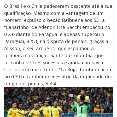
O Brasil e o Chile padeceram bastante até a sua
qualificação. Mesmo com a vantagem de um
homem, expulso o becão Balbuena aos 53’, a
“Canarinho” de Adenor Tite Bacchi empacou no
0 X 0 diante do Paraguai e apenas superou o
Paraguai, 4 X 3, na disputa de penais, graças a
Alisson, o seu arqueiro, que espalmou a
primeira cobrança. Diante da Colômbia, que
provinha de três sucessos e ainda não havia
sofrido um único tento, “La Roja” também ficou
no 0 X 0 e também necessitou da impiedade do
bingo dos penais, 5 X 4.