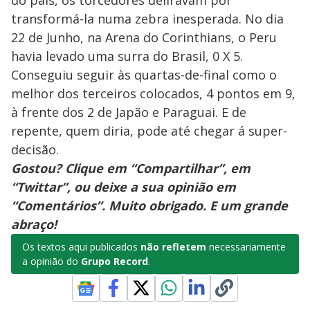
do país, os torcedores deliravam por
transformá-la numa zebra inesperada. No dia
22 de Junho, na Arena do Corinthians, o Peru
havia levado uma surra do Brasil, 0 X 5.
Conseguiu seguir às quartas-de-final como o
melhor dos terceiros colocados, 4 pontos em 9,
à frente dos 2 de Japão e Paraguai. E de
repente, quem diria, pode até chegar á super-
decisão.
Gostou? Clique em “Compartilhar”, em
“Twittar”, ou deixe a sua opinião em
“Comentários”. Muito obrigado. E um grande
abraço!
Os textos aqui publicados
não refletem
necessariamente
a opinião do
Grupo Record
.