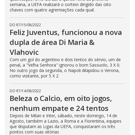
semana, a UEFA realizará o sorteio dirigido das oito
chaves com quatro agremiações cada qual.
DO R7
/
15/08/2022
Feliz Juventus, funcionou a nova
dupla de área Di Maria &
Vlahovic
Com um gol do argentino e dois tentos do sérvio, um de
penal, a "Velha Senhora" ignorou o bom Sassuolo, 3 X 0.
No outro jogo da segunda, o Napoli dilapidou o Verona,
como visitante, por 5 X 2
DO R7
/
14/08/2022
Beleza o Calcio, em oito jogos,
nenhum empate e 24 tentos
Depois de Milan e Inter, sábado, neste domingo, 14 de
Agosto, também a Lazio, a Roma e a Fiorentina, equipes
que disputam as Ligas da UEFA, conquistaram os três
pontos com suas vitórias