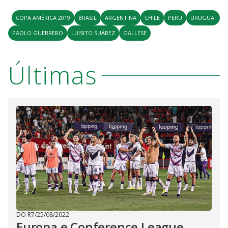
COPA AMÉRICA 2019
BRASIL
ARGENTINA
CHILE
PERU
URUGUAI
PAOLO GUERRERO
LUISITO SUÁREZ
GALLESE
Últimas
DO R7
/
25/08/2022
Europa e Conference League