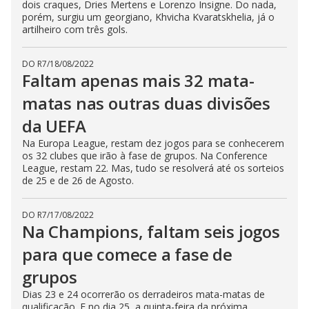
dois craques, Dries Mertens e Lorenzo Insigne. Do nada,
porém, surgiu um georgiano, Khvicha Kvaratskhelia, já o
artilheiro com três gols.
DO R7
/
18/08/2022
Faltam apenas mais 32 mata-
matas nas outras duas divisões
da UEFA
Na Europa League, restam dez jogos para se conhecerem
os 32 clubes que irão à fase de grupos. Na Conference
League, restam 22. Mas, tudo se resolverá até os sorteios
de 25 e de 26 de Agosto.
DO R7
/
17/08/2022
Na Champions, faltam seis jogos
para que comece a fase de
grupos
Dias 23 e 24 ocorrerão os derradeiros mata-matas de
qualificação. E no dia 25, a quinta-feira da próxima