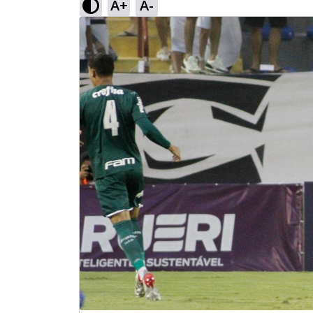
A+
A-