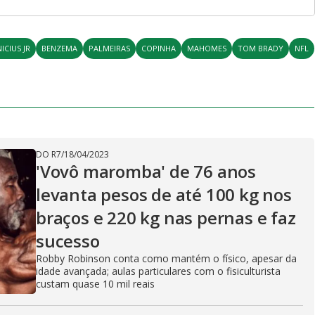
NICIUS JR
BENZEMA
PALMEIRAS
COPINHA
MAHOMES
TOM BRADY
NFL
DO R7
/
18/04/2023
'Vovô maromba' de 76 anos
levanta pesos de até 100 kg nos
braços e 220 kg nas pernas e faz
sucesso
Robby Robinson conta como mantém o físico, apesar da
idade avançada; aulas particulares com o fisiculturista
custam quase 10 mil reais