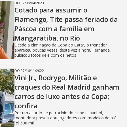
DO R7
/
08/04/2023
Cotado para assumir o
Flamengo, Tite passa feriado da
Páscoa com a família em
Mangaratiba, no Rio
Desde a eliminação da Copa do Catar, o treinador
apareceu poucas vezes. desta vez a nora, Fernanda,
publicou fotos dele com os netos
DO R7
/
16/11/2022
Vini Jr., Rodrygo, Militão e
craques do Real Madrid ganham
carros de luxo antes da Copa;
confira
Por um acordo de patrocínio do clube espanhol,
montadora presenteou jogadores com modelos de até
R$ 600 mil