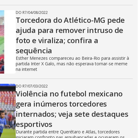
DO R7
/
04/08/2022
Torcedora do Atlético-MG pede
ajuda para remover intruso de
foto e viraliza; confira a
sequência
Esther Menezes compareceu ao Beira-Rio para assistir à
partida Inter X Galo, mas não esperava tornar-se meme
na internet
DO R7
/
07/03/2022
Violência no futebol mexicano
gera inúmeros torcedores
internados; veja sete destaques
esportivos
Durante partida entre Querétaro e Atlas, torcedores
iniciaram confronto nas arquibancadas e ocuparam os