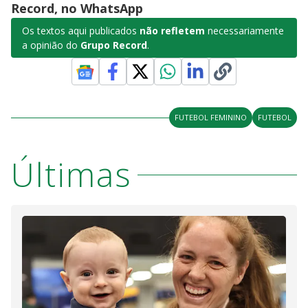
Record, no WhatsApp
Os textos aqui publicados
não refletem
necessariamente
a opinião do
Grupo Record
.
FUTEBOL FEMININO
FUTEBOL
Últimas