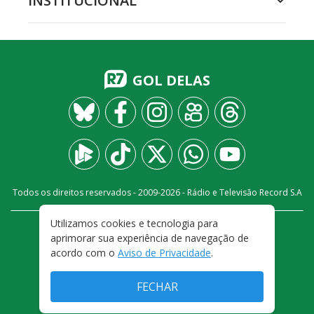
INSTITUCIONAL
GOL DELAS
Todos os direitos reservados - 2009-
2026
- Rádio e Televisão Record S.A
Utilizamos cookies e tecnologia para
CARREIRA
FALE CONOSCO
PRIVACIDADE
aprimorar sua experiência de navegação de
TERMOS E CONDIÇÕES DE USO
acordo com o
Aviso de Privacidade
.
FECHAR