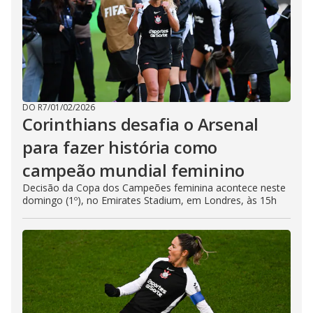
DO R7
/
01/02/2026
Corinthians desafia o Arsenal
para fazer história como
campeão mundial feminino
Decisão da Copa dos Campeões feminina acontece neste
domingo (1º), no Emirates Stadium, em Londres, às 15h