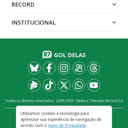
RECORD
INSTITUCIONAL
GOL DELAS
Todos os direitos reservados - 2009-
2026
- Rádio e Televisão Record S.A
Utilizamos cookies e tecnologia para
CARREIRA
FALE CONOSCO
PRIVACIDADE
aprimorar sua experiência de navegação de
TERMOS E CONDIÇÕES DE USO
acordo com o
Aviso de Privacidade
.